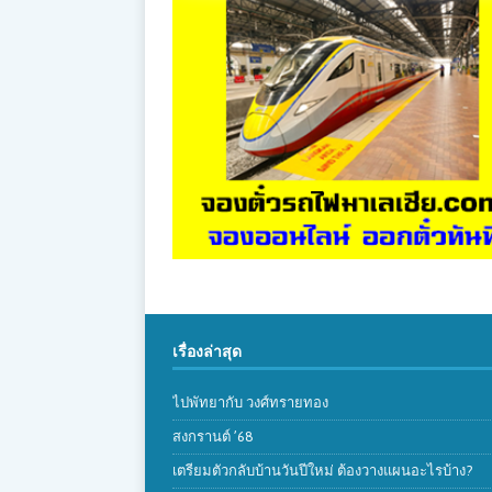
เรื่องล่าสุด
ไปพัทยากับ วงศ์ทรายทอง
สงกรานต์ ’68
เตรียมตัวกลับบ้านวันปีใหม่ ต้องวางแผนอะไรบ้าง?