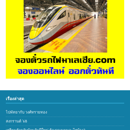
เรื่องล่าสุด
ไปพัทยากับ วงศ์ทรายทอง
สงกรานต์ ’68