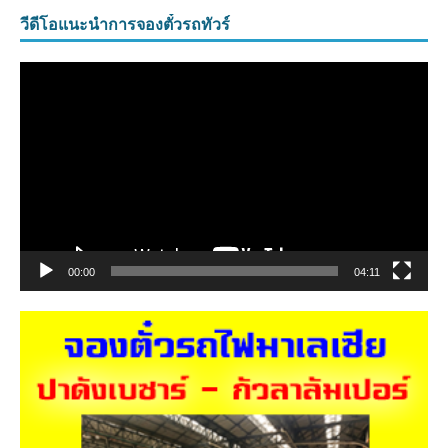
วีดีโอแนะนำการจองตั๋วรถทัวร์
ตัว
เล่น
ไฟล์
วิดีโอ
00:00
04:11