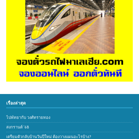
เรื่องล่าสุด
ไปพัทยากับ วงศ์ทรายทอง
สงกรานต์ ’68
เตรียมตัวกลับบ้านวันปีใหม่ ต้องวางแผนอะไรบ้าง?