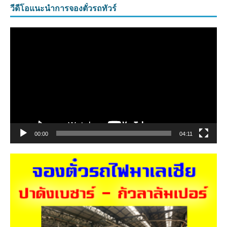
วีดีโอแนะนำการจองตั๋วรถทัวร์
ตัว
เล่น
ไฟล์
วิดีโอ
00:00
04:11