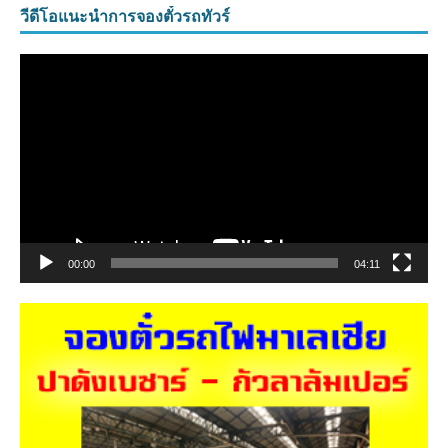
วีดีโอแนะนำการจองตั๋วรถทัวร์
ตัว
เล่น
ไฟล์
วิดีโอ
00:00
04:11