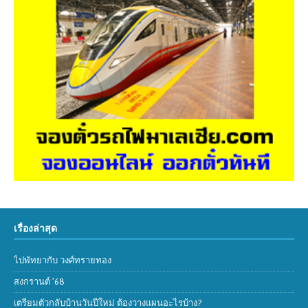
เรื่องล่าสุด
ไปพัทยากับ วงศ์ทรายทอง
สงกรานต์ ’68
เตรียมตัวกลับบ้านวันปีใหม่ ต้องวางแผนอะไรบ้าง?