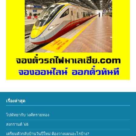
เรื่องล่าสุด
ไปพัทยากับ วงศ์ทรายทอง
สงกรานต์ ’68
เตรียมตัวกลับบ้านวันปีใหม่ ต้องวางแผนอะไรบ้าง?