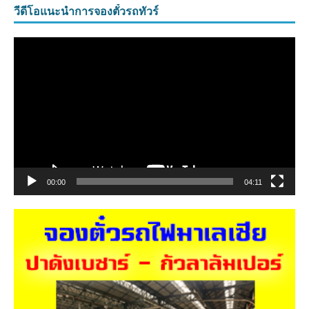
วีดีโอแนะนำการจองตั๋วรถทัวร์
ตัว
เล่น
ไฟล์
วิดีโอ
00:00
04:11