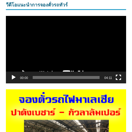
วีดีโอแนะนำการจองตั๋วรถทัวร์
ตัว
เล่น
ไฟล์
วิดีโอ
00:00
04:11