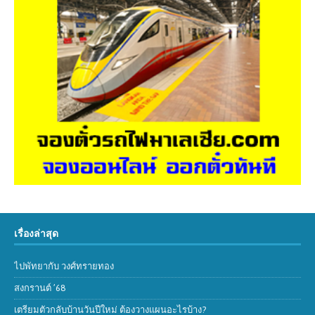
เรื่องล่าสุด
ไปพัทยากับ วงศ์ทรายทอง
สงกรานต์ ’68
เตรียมตัวกลับบ้านวันปีใหม่ ต้องวางแผนอะไรบ้าง?