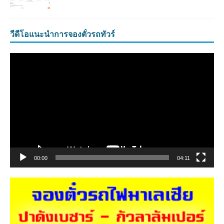
วีดีโอแนะนำการจองตั๋วรถทัวร์
ตัว
เล่น
ไฟล์
วิดีโอ
00:00
04:11