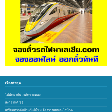
เรื่องล่าสุด
ไปพัทยากับ วงศ์ทรายทอง
สงกรานต์ ’68
เตรียมตัวกลับบ้านวันปีใหม่ ต้องวางแผนอะไรบ้าง?