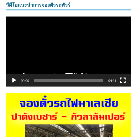
วีดีโอแนะนำการจองตั๋วรถทัวร์
ตัว
เล่น
ไฟล์
วิดีโอ
00:00
04:11