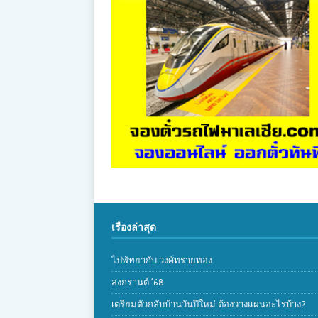
เรื่องล่าสุด
ไปพัทยากับ วงศ์ทรายทอง
สงกรานต์ ’68
เตรียมตัวกลับบ้านวันปีใหม่ ต้องวางแผนอะไรบ้าง?