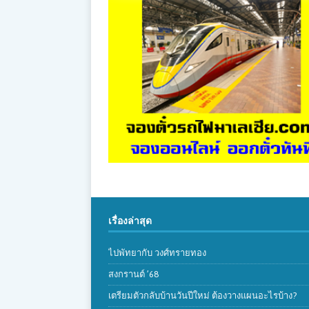
เรื่องล่าสุด
ไปพัทยากับ วงศ์ทรายทอง
สงกรานต์ ’68
เตรียมตัวกลับบ้านวันปีใหม่ ต้องวางแผนอะไรบ้าง?