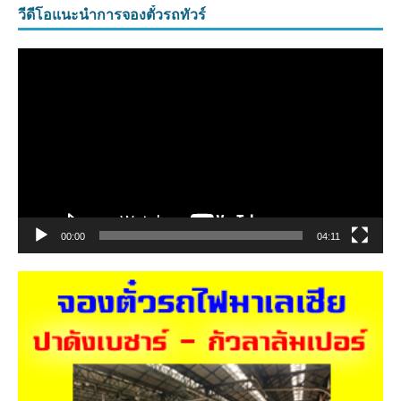
วีดีโอแนะนำการจองตั๋วรถทัวร์
ตัว
เล่น
ไฟล์
วิดีโอ
00:00
04:11