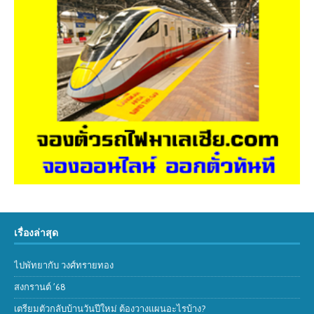
เรื่องล่าสุด
ไปพัทยากับ วงศ์ทรายทอง
สงกรานต์ ’68
เตรียมตัวกลับบ้านวันปีใหม่ ต้องวางแผนอะไรบ้าง?