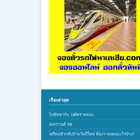
เรื่องล่าสุด
ไปพัทยากับ วงศ์ทรายทอง
สงกรานต์ ’68
เตรียมตัวกลับบ้านวันปีใหม่ ต้องวางแผนอะไรบ้าง?