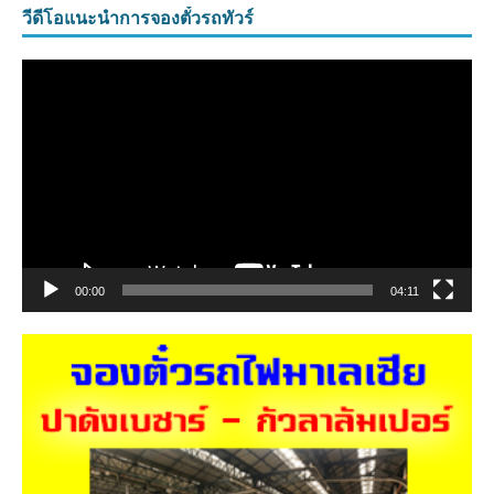
วีดีโอแนะนำการจองตั๋วรถทัวร์
ตัว
เล่น
ไฟล์
วิดีโอ
00:00
04:11