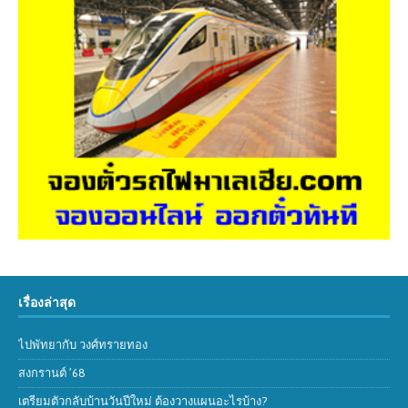
เรื่องล่าสุด
ไปพัทยากับ วงศ์ทรายทอง
สงกรานต์ ’68
เตรียมตัวกลับบ้านวันปีใหม่ ต้องวางแผนอะไรบ้าง?