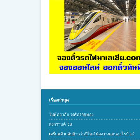
เรื่องล่าสุด
ไปพัทยากับ วงศ์ทรายทอง
สงกรานต์ ’68
เตรียมตัวกลับบ้านวันปีใหม่ ต้องวางแผนอะไรบ้าง?