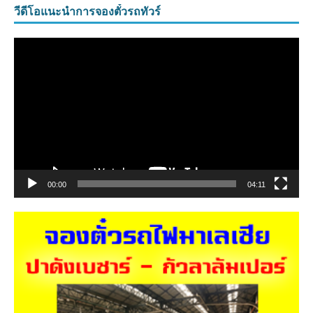
วีดีโอแนะนำการจองตั๋วรถทัวร์
ตัว
เล่น
ไฟล์
วิดีโอ
00:00
04:11