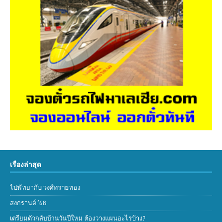
เรื่องล่าสุด
ไปพัทยากับ วงศ์ทรายทอง
สงกรานต์ ’68
เตรียมตัวกลับบ้านวันปีใหม่ ต้องวางแผนอะไรบ้าง?