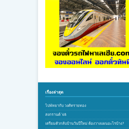
เรื่องล่าสุด
ไปพัทยากับ วงศ์ทรายทอง
สงกรานต์ ’68
เตรียมตัวกลับบ้านวันปีใหม่ ต้องวางแผนอะไรบ้าง?