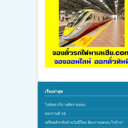
เรื่องล่าสุด
ไปพัทยากับ วงศ์ทรายทอง
สงกรานต์ ’68
เตรียมตัวกลับบ้านวันปีใหม่ ต้องวางแผนอะไรบ้าง?