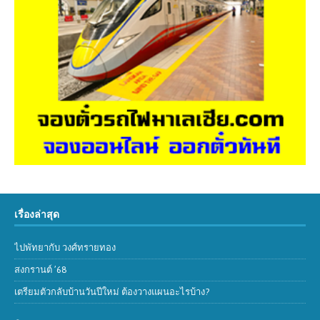
เรื่องล่าสุด
ไปพัทยากับ วงศ์ทรายทอง
สงกรานต์ ’68
เตรียมตัวกลับบ้านวันปีใหม่ ต้องวางแผนอะไรบ้าง?