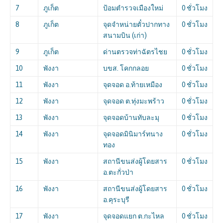
7
ภูเก็ต
ป้อมตำรวจเมืองใหม่
0 ชั่วโมง
8
ภูเก็ต
จุดจำหน่ายตั๋วปากทาง
0 ชั่วโมง
สนามบิน (เก่า)
9
ภูเก็ต
ด่านตรวจท่าฉัตรไชย
0 ชั่วโมง
10
พังงา
บขส. โคกกลอย
0 ชั่วโมง
11
พังงา
จุดจอด อ.ท้ายเหมือง
0 ชั่วโมง
12
พังงา
จุดจอด ต.ทุ่งมะพร้าว
0 ชั่วโมง
13
พังงา
จุดจอดบ้านทับละมุ
0 ชั่วโมง
14
พังงา
จุดจอดมินิมาร์ทนาง
0 ชั่วโมง
ทอง
15
พังงา
สถานีขนส่งผู้โดยสาร
0 ชั่วโมง
อ.ตะกั่วป่า
16
พังงา
สถานีขนส่งผู้โดยสาร
0 ชั่วโมง
อ.คุระบุรี
17
พังงา
จุดจอดแยก ต.กะไหล
0 ชั่วโมง