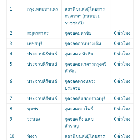
1
กรุงเทพมหานคร
สถานีขนส่งผู้โดยสาร
กรุงเทพฯ (ถนนบรม
ราชชนนี)
2
สมุทรสาคร
จุดจอดมหาชัย
0 ชั่วโมง
3
เพชรบุรี
จุดจอดด่านบางเค็ม
0 ชั่วโมง
4
ประจวบคีรีขันธ์
จุดจอด อ.หัวหิน
0 ชั่วโมง
5
ประจวบคีรีขันธ์
จุดจอดธนาคารกรุงศรี
0 ชั่วโมง
หัวหิน
6
ประจวบคีรีขันธ์
จุดจอดทางหลวง
0 ชั่วโมง
ประจวบ
7
ประจวบคีรีขันธ์
จุดจอดสี่แยกปราณบุรี
0 ชั่วโมง
8
ชุมพร
จุดจอดเขาโพธิ์
0 ชั่วโมง
9
ระนอง
จุดจอด กิ่ง อ.สุข
0 ชั่วโมง
สำราญ
10
พังงา
สถานีขนส่งผู้โดยสาร
0 ชั่วโมง