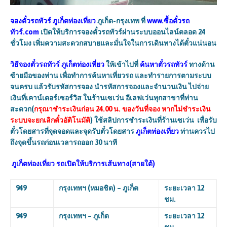
จองตั๋วรถทัวร์
ภูเก็ตท่องเที่ยว
ภูเก็ต-กรุงเทพ ที่
www.
ซื้อตั๋วรถ
ทัวร์.
com
เปิดให้บริการจองตั๋วรถทัวร์ผ่านระบบออนไลน์ตลอด
24
ชั่วโมง
เพิ่มความสะดวกสบายและมั่นใจในการเดินทางได้ตั๋วแน่นอน
วิธีจองตั๋วรถทัวร์
ภูเก็ตท่องเที่ยว
ให้เข้าไปที่
ค้นหาตั๋วรถทัวร์
ทางด้าน
ซ้ายมือของท่าน เพื่อทำการค้นหาเที่ยวรถ และทำรายการตามระบบ
จนครบ แล้วรับรหัสการจอง นำรหัสการจองและจำนวนเงิน ไปจ่าย
เงินที่เคาน์เตอร์เซอร์วิส ในร้านเซเว่น อีเลฟเว่นทุกสาขาที่ท่าน
สะดวก(
กรุณาชำระเงินก่อน 24.00 น. ของวันที่จอง หากไม่ชำระเงิน
ระบบจะยกเลิกตั๋วอัติโนมัติ
) ใช้สลิปการชำระเงินที่ร้านเซเว่น เพื่อรับ
ตั๋วโดยสารที่จุดจอดและจุดรับตั๋วโดยสาร
ภูเก็ตท่องเที่ยว
ท่านควรไป
ถึงจุดขึ้นรถก่อนเวลารถออก 30 นาที
ภูเก็ตท่องเที่ยว
รถเปิดให้บริการเส้นทาง(สายใต้)
949
กรุงเทพฯ (หมอชิต) – ภูเก็ต
ระยะเวลา 12
ชม.
949
กรุงเทพฯ – ภูเก็ต
ระยะเวลา 12