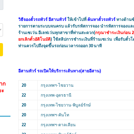
วิธีจองตั๋วรถทัวร์
อีสานทัวร์
ให้เข้าไปที่
ค้นหาตั๋วรถทัวร์
ทางด้านซ้
รายการตามระบบจนครบ แล้วรับรหัสการจอง นำรหัสการจองและจำนว
ร้านเซเว่น อีเลฟเว่นทุกสาขาที่ท่านสะดวก(
กรุณาชำระเงินก่อน 2
ยกเลิกตั๋วอัติโนมัติ
) ใช้สลิปการชำระเงินที่ร้านเซเว่น เพื่อรับตั
ท่านควรไปถึงจุดขึ้นรถก่อนเวลารถออก 30 นาที
อีสานทัวร์
รถเปิดให้บริการเส้นทาง(สายอีสาน)
จาก
20
กรุงเทพฯ-ไชยวาน
จะ
22
กรุงเทพ-อุดรธานี
20
กรุงเทพ-ไชยวาน-พิบูลย์รักษ์
20
กรุงเทพฯ-คันโท
22
กรุงเทพฯ-ตาลเลียน