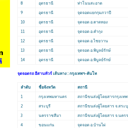
8
อุดรธานี
ท่าโนนสะอาด
9
อุดรธานี
จุดจอดแยกกุมภวาปี
10
อุดรธานี
จุดจอด อ.ตาดทอง
11
อุดรธานี
จุดจอด อ.คำกุง
12
อุดรธานี
จุดจอด อ.ไชยวาน
13
อุดรธานี
จุดจอด อ.พิบูลย์รักษ์
14
อุดรธานี
จุดจอด อ.พิบูลย์รักษ์
จุดจอดรถ อีสานทัวร์
เส้นทาง : กรุงเทพฯ-คันโท
ลำดับ
ชื่อจังหวัด
สถานี
1
กรุงเทพมหานคร
สถานีขนส่งผู้โดยสารกรุงเทพ
2
สระบุรี
สถานีขนส่งผู้โดยสาร จ.สระบุ
3
นครราชสีมา
สถานีขนส่งผู้โดยสาร จ.นคร
4
ขอนแก่น
จุดจอด อ.บ้านไผ่