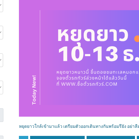
หยุดยาวใกล้เข้ามาแล้ว เตรียมตัวออกเดินทางกันพร้อมรึยัง อย่าลืม