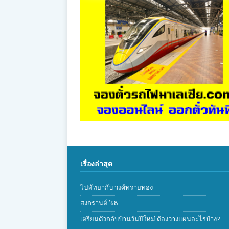
เรื่องล่าสุด
ไปพัทยากับ วงศ์ทรายทอง
สงกรานต์ ’68
เตรียมตัวกลับบ้านวันปีใหม่ ต้องวางแผนอะไรบ้าง?