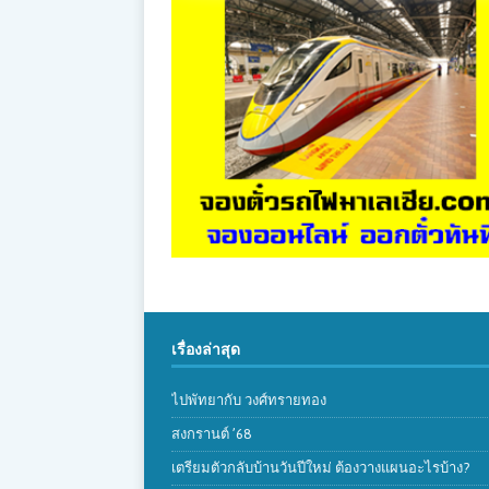
เรื่องล่าสุด
ไปพัทยากับ วงศ์ทรายทอง
สงกรานต์ ’68
เตรียมตัวกลับบ้านวันปีใหม่ ต้องวางแผนอะไรบ้าง?