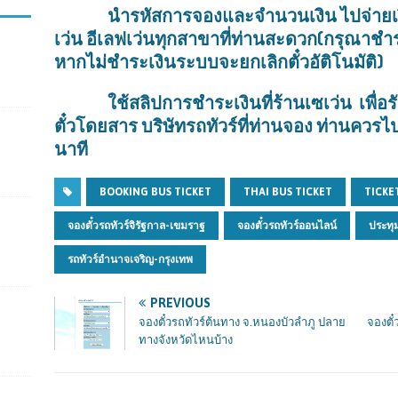
นำรหัสการจองและจำนวนเงิน ไปจ่ายเงินที
เว่น อีเลฟเว่นทุกสาขาที่ท่านสะดวก(กรุณาชำ
หากไม่ชำระเงินระบบจะยกเลิกตั๋วอัติโนมัติ)
ใช้สลิปการชำระเงินที่ร้านเซเว่น
เพื่อ
ตั๋วโดยสาร บริษัทรถทัวร์ที่ท่านจอง ท่านควร
นาที
BOOKING BUS TICKET
THAI BUS TICKET
TICKE
จองตั๋วรถทัวร์จิรัฐกาล-เขมราฐ
จองตั๋วรถทัวร์ออนไลน์
ประทุ
รถทัวร์อำนาจเจริญ-กรุงเทพ
PREVIOUS
จองตั๋วรถทัวร์ต้นทาง จ.หนองบัวลำภู ปลาย
จองตั
ทางจังหวัดไหนบ้าง